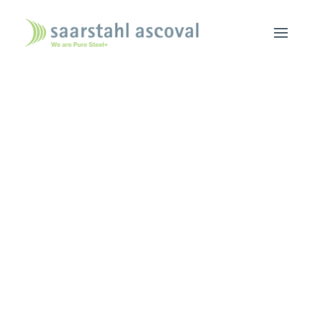
ACCUEIL
NOUS CONNAÎTRE
ACTUALITÉS
NOUS REJOINDRE
NOUS TROUVER
Outils Méthodes
CONTACT
CONSULTATION COMMERCIALE
L’OUTIL INDUSTRIEL
PORTEFEUILLE DE PRODUITS
BROCHURE
CGA – CGV –
ÉCURITÉ/ENVIRONNEMENT/ENERGIE