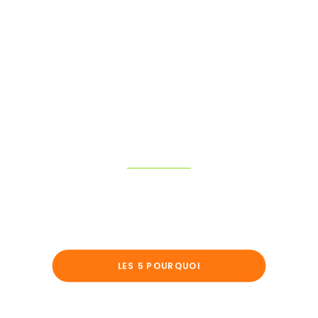
MENTIONS LÉGALES
RECHERCHE
Les outils méthodes
LES 5 POURQUOI