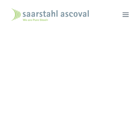
ACCUEIL
NOUS CONNAÎTRE
ACTUALITÉS
NOUS REJOINDRE
NOUS TROUVER
Consultation
CONTACT
CONSULTATION COMMERCIALE
Commerciale
L’OUTIL INDUSTRIEL
PORTEFEUILLE DE PRODUITS
BROCHURE
CGA – CGV –
ÉCURITÉ/ENVIRONNEMENT/ENERGIE