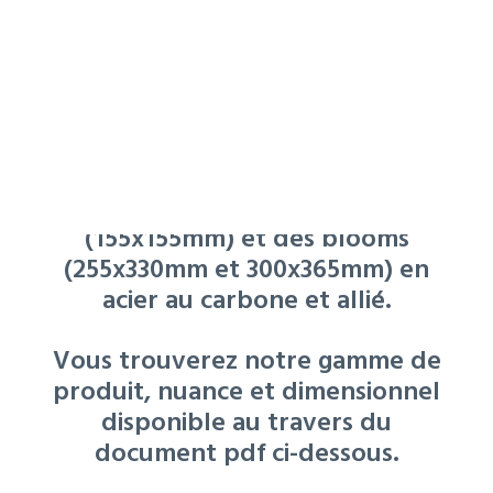
MENTIONS LÉGALES
SAARSTAHL ASCOVAL est une
RECHERCHE
aciérie qui produit des ronds de
coulée continue («RCC») de
différents diamètres (de Ø180 à
Ø325 mm), des billettes
(155x155mm) et des blooms
(255x330mm et 300x365mm) en
acier au carbone et allié.
Vous trouverez notre gamme de
produit, nuance et dimensionnel
disponible au travers du
document pdf ci-dessous.