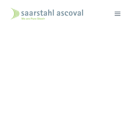
ACCUEIL
NOUS CONNAÎTRE
ACTUALITÉS
NOUS REJOINDRE
NOUS TROUVER
Outil Industriel
CONTACT
CONSULTATION COMMERCIALE
L’OUTIL INDUSTRIEL
PORTEFEUILLE DE PRODUITS
BROCHURE
CGA – CGV –
ÉCURITÉ/ENVIRONNEMENT/ENERGIE