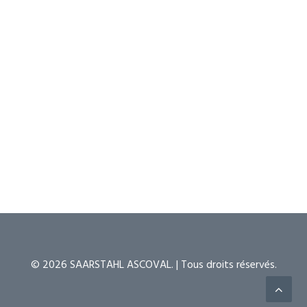
Lingotières refroidies à l’eau
Jusqu’à 12 poches en séquence
Longueur métallurgique : 32 m
Rayon de courbure : 12 m
Coupe par oxycoupage
Refroidissoir de 80 m
Possibilité de changement de mix nuance en
séquence ("ENS")
© 2026 SAARSTAHL ASCOVAL. | Tous droits réservés.