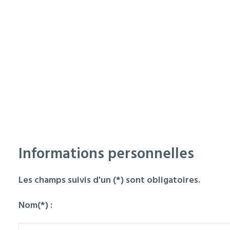
MENTIONS LÉGALES
Formulaire à remplir
RECHERCHE
pour postuler à une
annonce
Informations personnelles
Les champs suivis d'un (*) sont obligatoires.
Nom(*) :