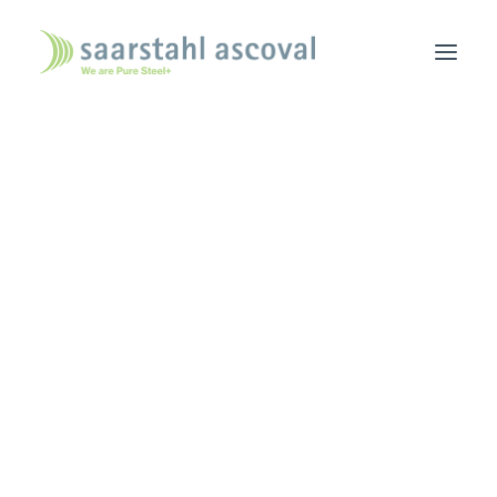
ACCUEIL
NOUS CONNAÎTRE
ACTUALITÉS
NOUS REJOINDRE
NOUS TROUVER
Je Postule À Une
CONTACT
CONSULTATION COMMERCIALE
Annonce
L’OUTIL INDUSTRIEL
PORTEFEUILLE DE PRODUITS
BROCHURE
CGA – CGV –
ÉCURITÉ/ENVIRONNEMENT/ENERGIE